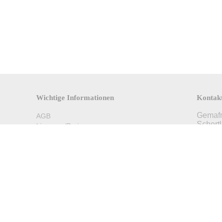
Wichtige Informationen
Kontak
Gemafr
AGB
Schertl
Lizenzen/Preise
86159 
Widerrufsrecht
Datenschutzerklärung
Fon: 0
FAQ
Fax: 0
Impressum
info@g
Über uns
© Gemafreie Musik Online 2017 All Rights Reserved.