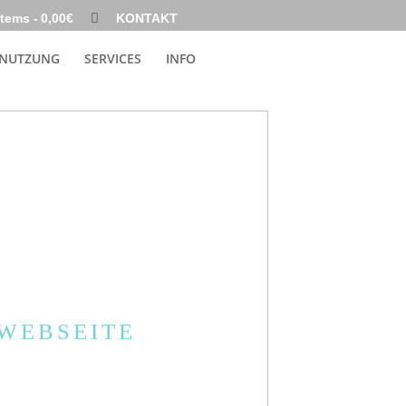
items
0,00€
KONTAKT
 NUTZUNG
SERVICES
INFO
N
L
I
N
E